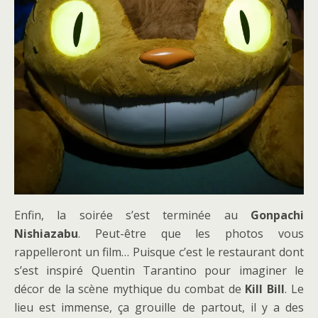
Enfin, la soirée s’est terminée au
Gonpachi
Nishiazabu
. Peut-être que les photos vous
rappelleront un film… Puisque c’est le restaurant dont
s’est inspiré Quentin Tarantino pour imaginer le
décor de la scène mythique du combat de
Kill Bill
. Le
lieu est immense, ça grouille de partout, il y a des