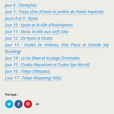
Jour 6 : DisneySea
Jour 7 : Tokyo (Zoo d’Ueno et jardins du Palais Impérial)
Jours 8 et 9 : Kyoto
Jour 10 : Kyo
to et la ville d’Arashiyama
Jour 11 : Nara, la ville aux cerfs Sika
Jour 12 : De Kyoto à Osaka
Jour 13 : Osaka (le château, Kids Plaza et Umeda Sky
Building
)
Jour 14 : Le lac Biwa et la plage Omimaiko
Jour 15 : Osaka (Aquarium et Osaka Spa World)
Jour 16 : Tokyo (Shinjuku)
J our 17 : Tokyo (Roppongi Hills)
Partager :
P
P
C
C
a
a
l
l
r
r
i
i
t
t
q
q