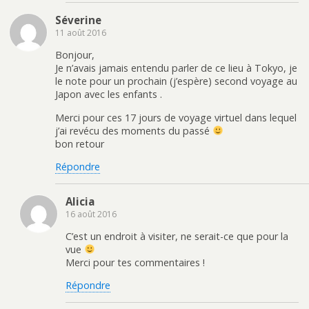
n
e
u
n
ê
n
n
s
t
ê
e
u
Séverine
r
t
n
n
11 août 2016
e
r
o
e
)
e
u
n
)
v
o
Bonjour,
e
u
Je n’avais jamais entendu parler de ce lieu à Tokyo, je
l
v
l
e
le note pour un prochain (j’espère) second voyage au
e
l
f
l
Japon avec les enfants .
e
e
n
f
Merci pour ces 17 jours de voyage virtuel dans lequel
ê
e
t
n
j’ai revécu des moments du passé
r
ê
e
t
bon retour
)
r
e
Répondre
)
Alicia
16 août 2016
C’est un endroit à visiter, ne serait-ce que pour la
vue
Merci pour tes commentaires !
Répondre