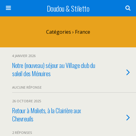
Doudou & Stiletto
Catégories ›
France
4 JANVIER 2026
Notre (nouveau) séjour au Village club du
soleil des Ménuires
AUCUNE RÉPONSE
26 OCTOBRE 2025
Retour à Moliets, à la Clairière aux
Chevreuils
2 RÉPONSES