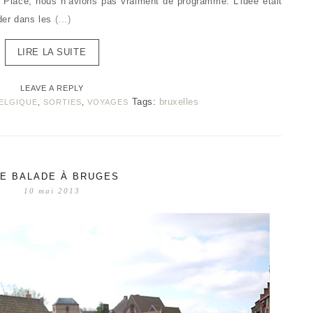
d Place, nous n’avions pas vraiment de programme. L’idée était
der dans les
(...)
LIRE LA SUITE
LEAVE A REPLY
Tags:
bruxelles
ELGIQUE
,
SORTIES
,
VOYAGES
E BALADE À BRUGES
10 mai 2013