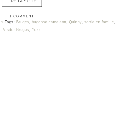
LIRE LA SUITE
1 COMMENT
Tags:
Bruges
,
bugaboo cameleon
,
Quinny
,
sortie en famille
,
ES
Visiter Bruges
,
Yezz