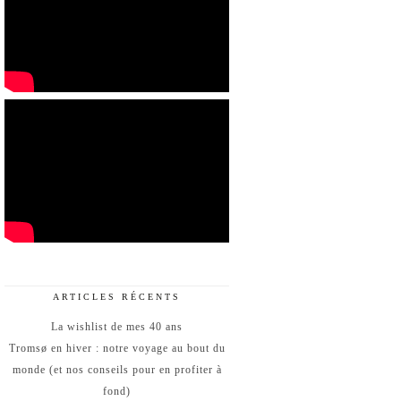
ARTICLES RÉCENTS
La wishlist de mes 40 ans
Tromsø en hiver : notre voyage au bout du
monde (et nos conseils pour en profiter à
fond)