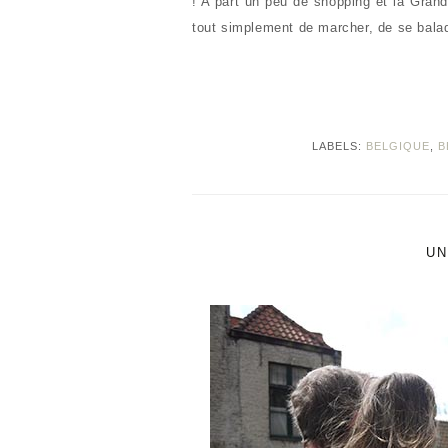
! A part un peu de shopping et la Gran
tout simplement de marcher, de se bala
LABELS:
BELGIQUE
,
B
UN