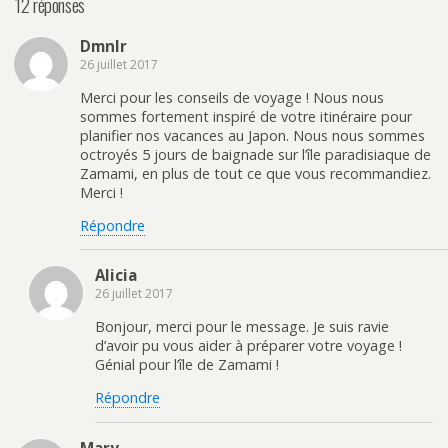
12 réponses
o
(
s
a
u
o
u
r
v
u
r
e
r
v
P
-
Dmnlr
e
r
i
m
26 juillet 2017
d
e
n
a
a
d
t
i
n
a
e
l
Merci pour les conseils de voyage ! Nous nous
s
n
r
à
u
s
e
u
sommes fortement inspiré de votre itinéraire pour
n
u
s
n
planifier nos vacances au Japon. Nous nous sommes
e
n
t
a
n
e
(
m
octroyés 5 jours de baignade sur l’île paradisiaque de
o
n
o
i
Zamami, en plus de tout ce que vous recommandiez.
u
o
u
(
v
u
v
o
Merci !
e
v
r
u
l
e
e
v
l
l
d
r
Répondre
e
l
a
e
f
e
n
d
e
f
s
a
n
e
u
n
Alicia
ê
n
n
s
t
ê
e
u
26 juillet 2017
r
t
n
n
e
r
o
e
Bonjour, merci pour le message. Je suis ravie
)
e
u
n
)
v
o
d’avoir pu vous aider à préparer votre voyage !
e
u
Génial pour l’île de Zamami !
l
v
l
e
e
l
Répondre
f
l
e
e
n
f
ê
e
Mary