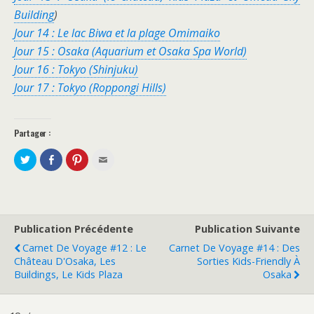
Building
)
Jour 14 : Le lac Biwa et la plage Omimaiko
Jour 15 : Osaka (Aquarium et Osaka Spa World)
Jour 16 : Tokyo (Shinjuku)
Jour 17 : Tokyo (Roppongi Hills)
Partager :
P
P
C
C
a
a
l
l
r
r
i
i
t
t
q
q
a
a
u
u
g
g
e
e
e
e
z
z
r
r
p
p
s
s
o
o
Publication Précédente
Publication Suivante
u
u
u
u
r
r
r
r
Carnet De Voyage #12 : Le
Carnet De Voyage #14 : Des
T
F
p
e
w
a
a
n
Château D'Osaka, Les
Sorties Kids-Friendly À
i
c
r
v
Buildings, Le Kids Plaza
Osaka
t
e
t
o
t
b
a
y
e
o
g
e
r
o
e
r
(
k
r
p