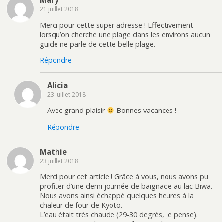
t
n
r
ê
21 juillet 2018
e
t
)
r
e
Merci pour cette super adresse ! Effectivement
)
lorsqu’on cherche une plage dans les environs aucun
guide ne parle de cette belle plage.
Répondre
Alicia
23 juillet 2018
Avec grand plaisir
Bonnes vacances !
Répondre
Mathie
23 juillet 2018
Merci pour cet article ! Grâce à vous, nous avons pu
profiter d’une demi journée de baignade au lac Biwa.
Nous avons ainsi échappé quelques heures à la
chaleur de four de Kyoto.
L’eau était très chaude (29-30 degrés, je pense).