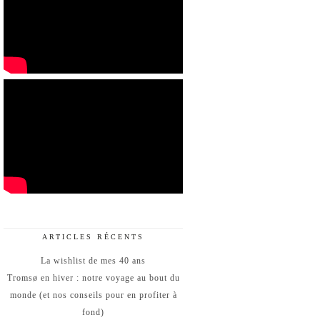
ARTICLES RÉCENTS
La wishlist de mes 40 ans
Tromsø en hiver : notre voyage au bout du
monde (et nos conseils pour en profiter à
fond)