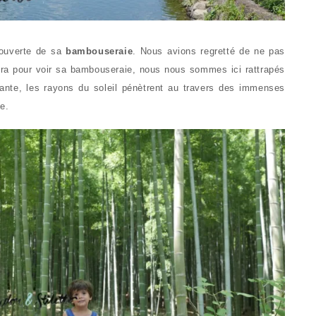
couverte de sa
bambouseraie
. Nous avions regretté de ne pas
a pour voir sa bambouseraie, nous nous sommes ici rattrapés
ante, les rayons du soleil pénètrent au travers des immenses
e.