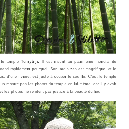
 le temple
Tenryû-ji.
Il est inscrit au patrimoine mondial de
mprend rapidement pourquoi. Son jardin zen est magnifique, et le
 d’une rivière, est juste à couper le souffle. C’est le temple
vous montre pas les photos du temple en lui-même, car il y avait
les photos ne rendent pas justice à la beauté du lieu.