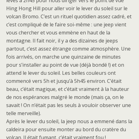
levés à 2h45 pour nous diriger vers le point de vue
Hing Hong Hill pour aller voir le lever du soleil sur le
volcan Bromo. C’est un rituel quotidien assez cadré, et
c’est compliqué de le faire soi-même : une jeep vient
vous chercher et vous emmène en haut de la
montagne. Il fait noir, il y a des dizaines de jeeps
partout, c’est assez étrange comme atmosphère. Une
fois arrivés, on marche une quinzaine de minutes
pour s’installer au point de vue (déjà bondé !) et on
attend le lever du soleil. Les belles couleurs ont
commencé vers 5h et jusqu’à 5h45 environ. C’était
beau, c’était magique, et c’était vraiment à la hauteur
de nos espérances malgré le monde (mais ça, on le
savait ! On n’était pas les seuls à vouloir observer une
telle merveille).
Après le lever du soleil, la jeep nous a emmené dans la
caldeira pour ensuite monter au bord du cratère du
volcan. Il était fumant, c’était vraiment fou !