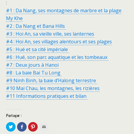
:
#1 : Da Nang, ses montagnes de marbre et la plage
My Khe
#2 : Da Nang et Bana Hills
#3 : Hoi An, sa vieille ville, ses lanternes
#4 : Hoi An, ses villages alentours et ses plages
#5 : Hué et sa cité impériale
#6 : Hué, son parc aquatique et les tombeaux
#7 : Deux jours à Hanoi
#8 : La baie Bai Tu Long
#9 Ninh Binh, la baie d’Halong terrestre
#10 Mai Chau, les montagnes, les rizières
#11 Informations pratiques et bilan
Partager :
P
P
C
C
a
a
l
l
r
r
i
i