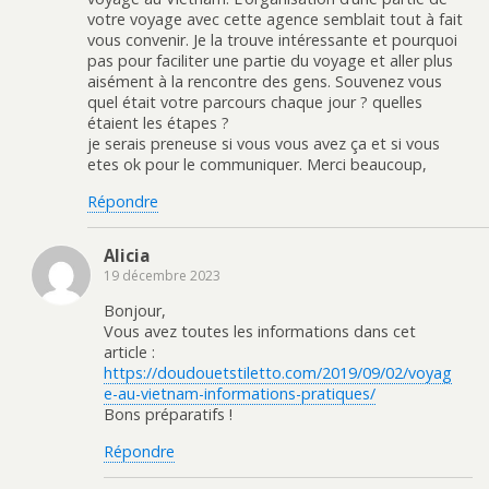
e
f
s
a
votre voyage avec cette agence semblait tout à fait
n
e
u
n
ê
n
n
s
vous convenir. Je la trouve intéressante et pourquoi
t
ê
e
u
r
t
n
n
pas pour faciliter une partie du voyage et aller plus
e
r
o
e
aisément à la rencontre des gens. Souvenez vous
)
e
u
n
)
v
o
quel était votre parcours chaque jour ? quelles
e
u
étaient les étapes ?
l
v
l
e
je serais preneuse si vous vous avez ça et si vous
e
l
f
l
etes ok pour le communiquer. Merci beaucoup,
e
e
n
f
Répondre
ê
e
t
n
r
ê
e
t
Alicia
)
r
e
19 décembre 2023
)
Bonjour,
Vous avez toutes les informations dans cet
article :
https://doudouetstiletto.com/2019/09/02/voyag
e-au-vietnam-informations-pratiques/
Bons préparatifs !
Répondre