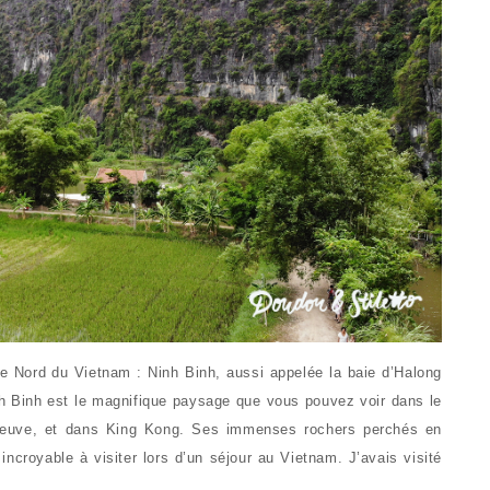
le Nord du Vietnam : Ninh Binh, aussi appelée la baie d’Halong
nh Binh est le magnifique paysage que vous pouvez voir dans le
neuve, et dans King Kong. Ses immenses rochers perchés en
 incroyable à visiter lors d’un séjour au Vietnam. J’avais visité