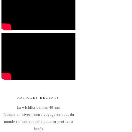
ARTICLES RÉCENTS
La wishlist de mes 40 ans
Tromsø en hiver : notre voyage au bout du
monde (et nos conseils pour en profiter à
fond)