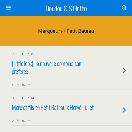
Doudou & Stiletto
Marqueurs › Petit Bateau
7 JUILLET 2015
{Little look} La nouvelle combinaison
préférée
4 RÉPONSES
9 JUILLET 2014
Mère et fils en Petit Bateau x Hervé Tullet
2 RÉPONSES