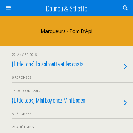
Doudou & Stiletto
Marqueurs › Pom D’Api
27 JANVIER 2016
{Little Look} La salopette et les chats
6 RÉPONSES
14 OCTOBRE 2015
{Little Look} Mini boy chez Mini Boden
3 RÉPONSES
28 AOÛT 2015