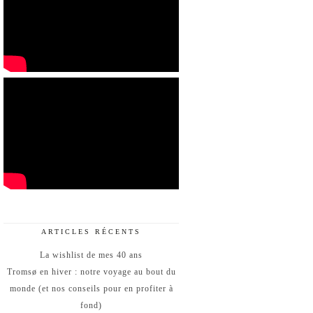
ARTICLES RÉCENTS
La wishlist de mes 40 ans
Tromsø en hiver : notre voyage au bout du
monde (et nos conseils pour en profiter à
fond)