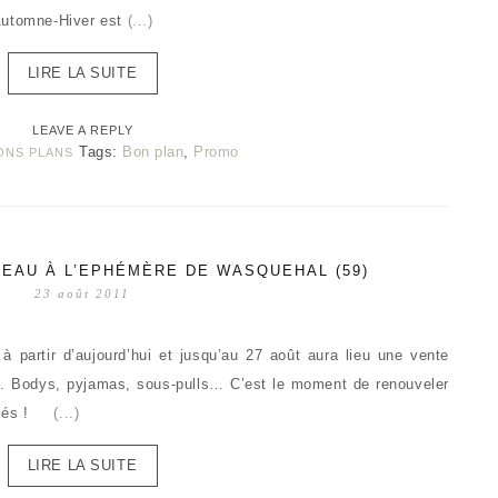
 Automne-Hiver est
(...)
LIRE LA SUITE
LEAVE A REPLY
Tags:
Bon plan
,
Promo
ONS PLANS
TEAU À L’EPHÉMÈRE DE WASQUEHAL (59)
23 août 2011
à partir d’aujourd’hui et jusqu’au 27 août aura lieu une vente
. Bodys, pyjamas, sous-pulls… C’est le moment de renouveler
assés !
(...)
LIRE LA SUITE