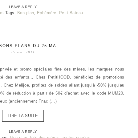
LEAVE A REPLY
Tags:
Bon plan
,
Ephémère
,
Petit Bateau
NS
BONS PLANS DU 25 MAI
25 mai 2011
 privée et promo spéciales fête des mères, les marques nous
ôté des enfants… Chez PetitHOOD, bénéficiez de promotions
hez Melijoe, profitez de soldes allant jusqu’à -50% jusqu’au
0% de réduction à partir de 50€ d’achat avec le code MUM20,
 Jeux (anciennement Fnac
(...)
LIRE LA SUITE
LEAVE A REPLY
Tags:
Bon plan
,
fête des mères
,
ventes privées