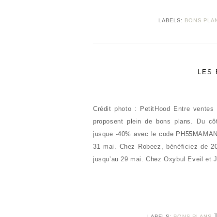
LABELS:
BONS PLA
LES 
Crédit photo : PetitHood Entre ventes
proposent plein de bons plans. Du c
jusque -40% avec le code PH55MAMAN. C
31 mai. Chez Robeez, bénéficiez de 2
jusqu’au 29 mai. Chez Oxybul Eveil et
LABELS:
BONS PLANS