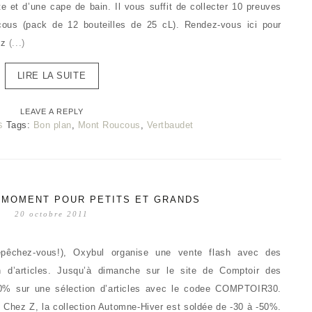
e et d’une cape de bain. Il vous suffit de collecter 10 preuves
us (pack de 12 bouteilles de 25 cL). Rendez-vous ici pour
rez
(...)
LIRE LA SUITE
LEAVE A REPLY
Tags:
Bon plan
,
Mont Roucous
,
Vertbaudet
S
 MOMENT POUR PETITS ET GRANDS
20 octobre 2011
épêchez-vous!), Oxybul organise une vente flash avec des
 d’articles. Jusqu’à dimanche sur le site de Comptoir des
-30% sur une sélection d’articles avec le codee COMPTOIR30.
 Chez Z, la collection Automne-Hiver est soldée de -30 à -50%.