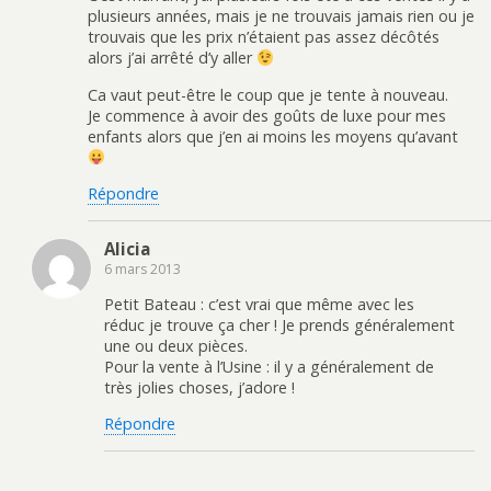
u
s
e
u
plusieurs années, mais je ne trouvais jamais rien ou je
n
u
s
n
trouvais que les prix n’étaient pas assez décôtés
e
n
t
a
n
e
(
m
alors j’ai arrêté d’y aller
o
n
o
i
u
o
u
(
v
u
v
o
Ca vaut peut-être le coup que je tente à nouveau.
e
v
r
u
Je commence à avoir des goûts de luxe pour mes
l
e
e
v
l
l
d
r
enfants alors que j’en ai moins les moyens qu’avant
e
l
a
e
f
e
n
d
e
f
s
a
n
e
u
n
Répondre
ê
n
n
s
t
ê
e
u
r
t
n
n
e
r
o
e
Alicia
)
e
u
n
)
v
o
6 mars 2013
e
u
l
v
l
e
Petit Bateau : c’est vrai que même avec les
e
l
réduc je trouve ça cher ! Je prends généralement
f
l
e
e
une ou deux pièces.
n
f
Pour la vente à l’Usine : il y a généralement de
ê
e
t
n
très jolies choses, j’adore !
r
ê
e
t
)
r
Répondre
e
)