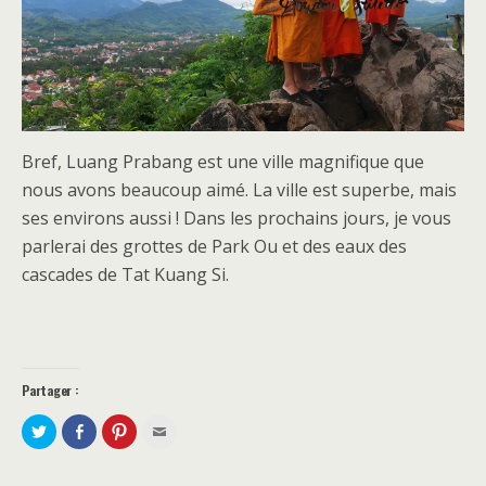
Bref, Luang Prabang est une ville magnifique que
nous avons beaucoup aimé. La ville est superbe, mais
ses environs aussi ! Dans les prochains jours, je vous
parlerai des grottes de Park Ou et des eaux des
cascades de Tat Kuang Si.
Partager :
P
P
C
C
a
a
l
l
r
r
i
i
t
t
q
q
a
a
u
u