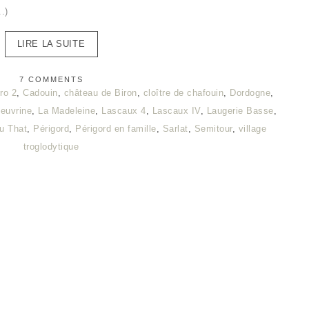
..)
LIRE LA SUITE
7 COMMENTS
ro 2
,
Cadouin
,
château de Biron
,
cloître de chafouin
,
Dordogne
,
leuvrine
,
La Madeleine
,
Lascaux 4
,
Lascaux IV
,
Laugerie Basse
,
u That
,
Périgord
,
Périgord en famille
,
Sarlat
,
Semitour
,
village
troglodytique