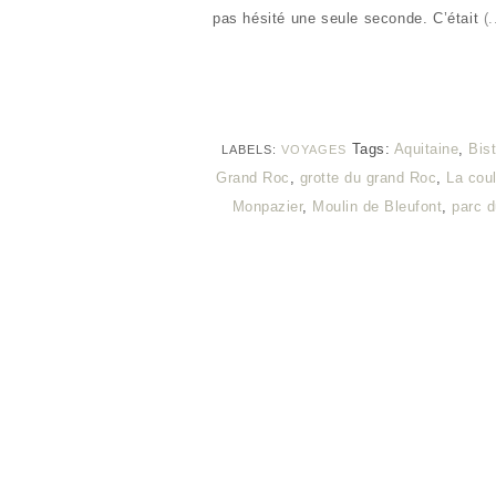
pas hésité une seule seconde. C’était
(.
Tags:
Aquitaine
,
Bist
LABELS:
VOYAGES
Grand Roc
,
grotte du grand Roc
,
La cou
Monpazier
,
Moulin de Bleufont
,
parc d