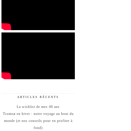
ARTICLES RÉCENTS
La wishlist de mes 40 ans
Tromsø en hiver : notre voyage au bout du
monde (et nos conseils pour en profiter à
fond)