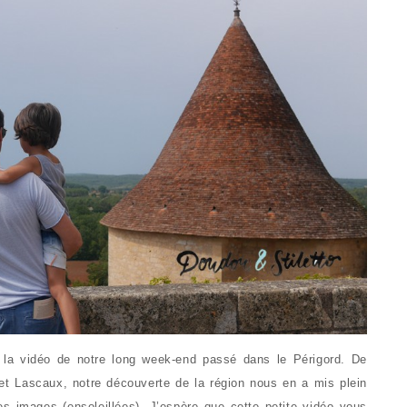
n la vidéo de notre long week-end passé dans le Périgord. De
et Lascaux, notre découverte de la région nous en a mis plein
es images (ensoleillées). J’espère que cette petite vidéo vous