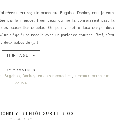
, j’ai récemment reçu la poussette Bugaboo Donkey dont je vous
rêtée par la marque. Pour ceux qui ne la connaissent pas, la
s des poussettes doubles. On peut y mettre deux cosys, deux
/ un siège / une nacelle avec un panier de courses. Bref, c’est
vec deux bébés du
(...)
LIRE LA SUITE
12 COMMENTS
s:
Bugaboo
,
Donkey
,
enfants rapprochés
,
jumeaux
,
poussette
double
DONKEY, BIENTÔT SUR LE BLOG
8 août 2012