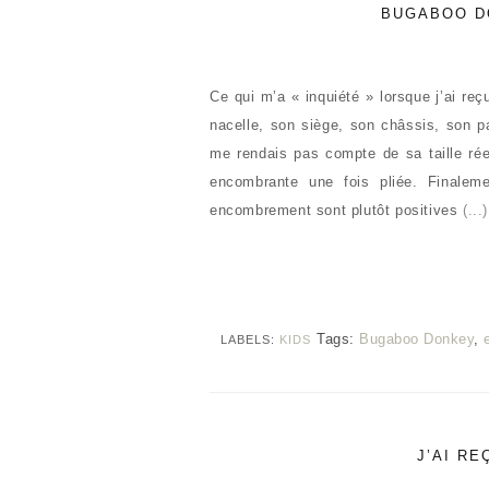
BUGABOO D
Ce qui m’a « inquiété » lorsque j’ai 
nacelle, son siège, son châssis, son p
me rendais pas compte de sa taille rée
encombrante une fois pliée. Finalem
encombrement sont plutôt positives
(...)
Tags:
Bugaboo Donkey
,
LABELS:
KIDS
J’AI R