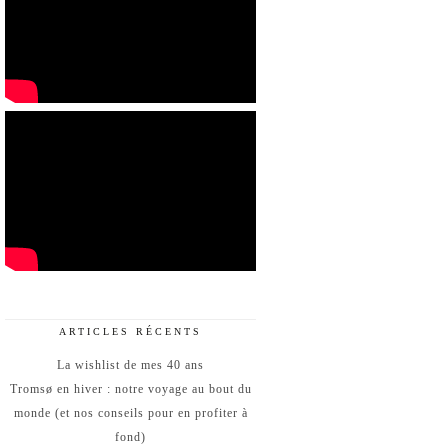
ARTICLES RÉCENTS
La wishlist de mes 40 ans
Tromsø en hiver : notre voyage au bout du
monde (et nos conseils pour en profiter à
fond)