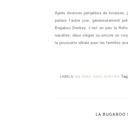
Après diverses péripéties de livraison
parlais l’autre jour, généreusement p
Bugaboo Donkey, c’est un peu la Roll
nacelles, deux sièges ou encore un cosy
la poussette idéale pour les familles a
Tag
LABELS:
EN VRAC
,
KIDS
,
SORTIES
LA BUGABOO 