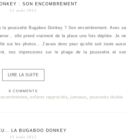
ONKEY : SON ENCOMBREMENT
21 août 2012
reçu la poussette Bugaboo Donkey ? Son encombrement. Avec sa
anier… elle prend vraiment de la place une fois dépliée. Je ne
lle sur les photos… J’avais donc peur qu’elle soit toute aussi
ent, nos impressions sur le pliage de la poussette et son
LIRE LA SUITE
8 COMMENTS
encombrement
,
enfants rapprochés
,
jumeaux
,
poussette double
EÇU… LA BUGABOO DONKEY
15 août 2012