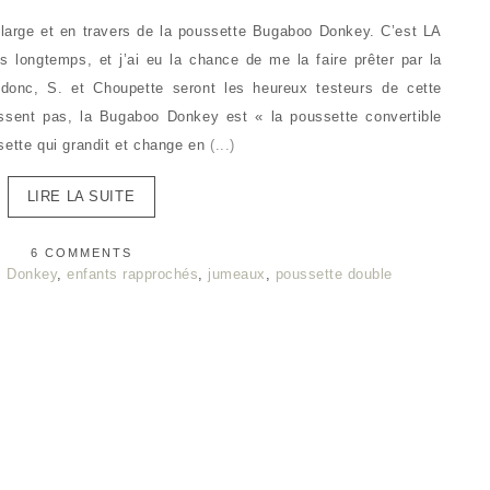
n large et en travers de la poussette Bugaboo Donkey. C’est LA
is longtemps, et j’ai eu la chance de me la faire prêter par la
onc, S. et Choupette seront les heureux testeurs de cette
ssent pas, la Bugaboo Donkey est « la poussette convertible
sette qui grandit et change en
(...)
LIRE LA SUITE
6 COMMENTS
,
Donkey
,
enfants rapprochés
,
jumeaux
,
poussette double