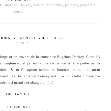
12 COMMENTS
s:
Bugaboo
,
Donkey
,
enfants rapprochés
,
jumeaux
,
poussette
double
DONKEY, BIENTÔT SUR LE BLOG
8 août 2012
n large et en travers de la poussette Bugaboo Donkey. C’est LA
is longtemps, et j’ai eu la chance de me la faire prêter par la
onc, S. et Choupette seront les heureux testeurs de cette
ssent pas, la Bugaboo Donkey est « la poussette convertible
sette qui grandit et change en
(...)
LIRE LA SUITE
6 COMMENTS