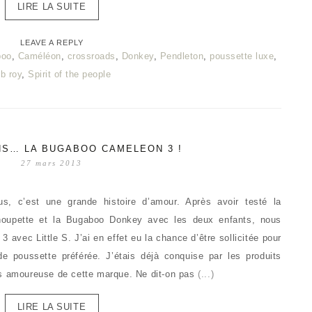
LIRE LA SUITE
LEAVE A REPLY
boo
,
Caméléon
,
crossroads
,
Donkey
,
Pendleton
,
poussette luxe
,
ob roy
,
Spirit of the people
S… LA BUGABOO CAMELEON 3 !
27 mars 2013
, c’est une grande histoire d’amour. Après avoir testé la
oupette et la Bugaboo Donkey avec les deux enfants, nous
avec Little S. J’ai en effet eu la chance d’être sollicitée pour
 poussette préférée. J’étais déjà conquise par les produits
is amoureuse de cette marque. Ne dit-on pas
(...)
LIRE LA SUITE