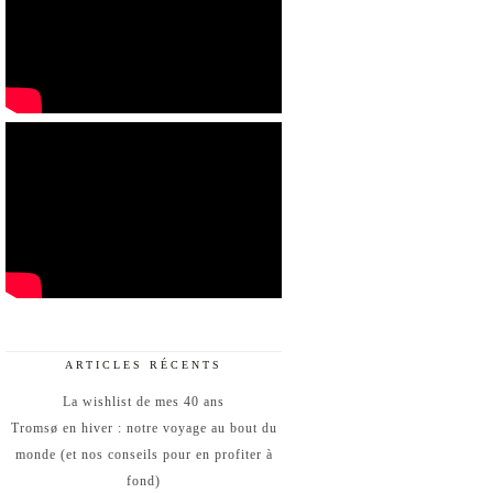
ARTICLES RÉCENTS
La wishlist de mes 40 ans
Tromsø en hiver : notre voyage au bout du
monde (et nos conseils pour en profiter à
fond)