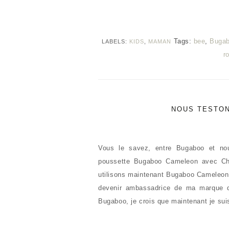
Tags:
bee
,
Buga
LABELS:
KIDS
,
MAMAN
r
NOUS TESTON
Vous le savez, entre Bugaboo et nous
poussette Bugaboo Cameleon avec Ch
utilisons maintenant Bugaboo Cameleon 3 
devenir ambassadrice de ma marque de
Bugaboo, je crois que maintenant je su