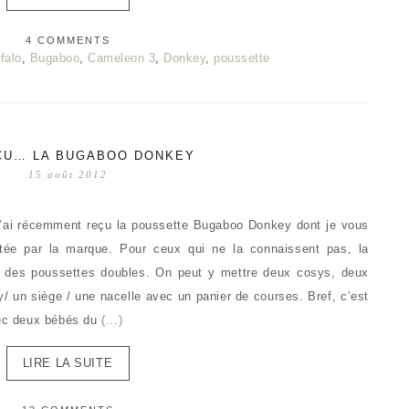
4 COMMENTS
falo
,
Bugaboo
,
Cameleon 3
,
Donkey
,
poussette
EÇU… LA BUGABOO DONKEY
15 août 2012
, j’ai récemment reçu la poussette Bugaboo Donkey dont je vous
rêtée par la marque. Pour ceux qui ne la connaissent pas, la
s des poussettes doubles. On peut y mettre deux cosys, deux
/ un siège / une nacelle avec un panier de courses. Bref, c’est
vec deux bébés du
(...)
LIRE LA SUITE