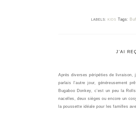
Tags:
Buf
LABELS:
KIDS
J’AI R
Après diverses péripéties de livraison
parlais l’autre jour, généreusement p
Bugaboo Donkey, c’est un peu la Roll
nacelles, deux sièges ou encore un cosy
la poussette idéale pour les familles a