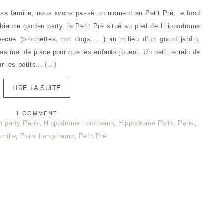
 sa famille, nous avons passé un moment au Petit Pré, le food
ance garden party, le Petit Pré situé au pied de l’hippodrome
ecue (brochettes, hot dogs, …) au milieu d’un grand jardin.
pas mal de place pour que les enfants jouent. Un petit terrain de
ur les petits…
(...)
LIRE LA SUITE
1 COMMENT
n party Paris
,
Hippodrome Lonchamp
,
Hippodrome Paris
,
Paris
,
amille
,
Paris Longchamp
,
Petit Pré