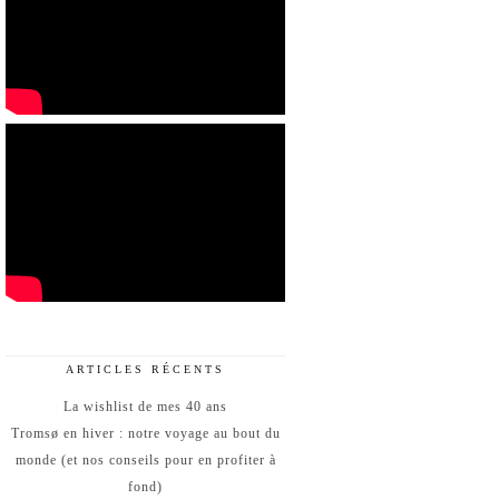
ARTICLES RÉCENTS
La wishlist de mes 40 ans
Tromsø en hiver : notre voyage au bout du
monde (et nos conseils pour en profiter à
fond)