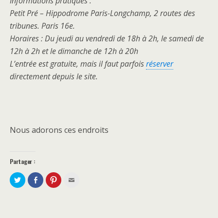
Informations pratiques :
Petit Pré – Hippodrome Paris-Longchamp, 2 routes des
tribunes. Paris 16e.
Horaires : Du jeudi au vendredi de 18h à 2h, le samedi de
12h à 2h et le dimanche de 12h à 20h
L’entrée est gratuite, mais il faut parfois
réserver
directement depuis le site.
Nous adorons ces endroits
Partager :
P
P
C
C
a
a
l
l
r
r
i
i
t
t
q
q
a
a
u
u
g
g
e
e
e
e
z
z