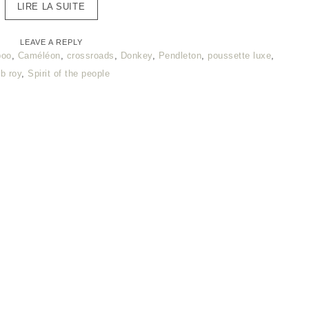
LIRE LA SUITE
LEAVE A REPLY
boo
,
Caméléon
,
crossroads
,
Donkey
,
Pendleton
,
poussette luxe
,
ob roy
,
Spirit of the people