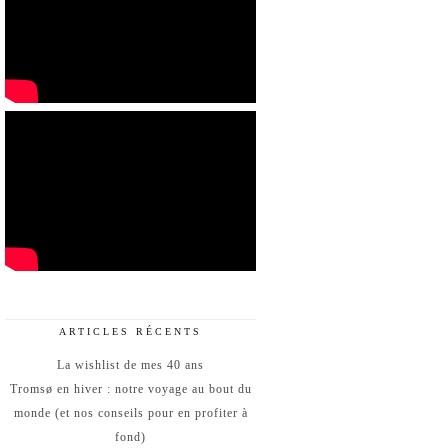
ARTICLES RÉCENTS
La wishlist de mes 40 ans
Tromsø en hiver : notre voyage au bout du
monde (et nos conseils pour en profiter à
fond)