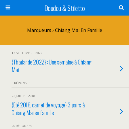
Doudou & Stiletto
Marqueurs › Chiang Mai En Famille
13 SEPTEMBRE 2022
{Thaïlande 2022} : Une semaine à Chiang
Mai
5 RÉPONSES
22 JUILLET 2018
{Eté 2018, carnet de voyage} 3 jours à
Chiang Mai en famille
20 RÉPONSES