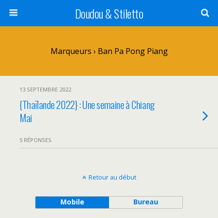
Doudou & Stiletto
Marqueurs › Ban Pa Pong Piang
13 SEPTEMBRE 2022
{Thaïlande 2022} : Une semaine à Chiang
Mai
5 RÉPONSES
Retour au début
Mobile
Bureau