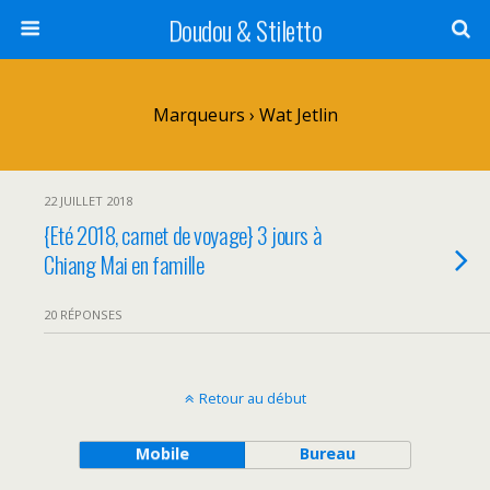
Doudou & Stiletto
Marqueurs › Wat Jetlin
22 JUILLET 2018
{Eté 2018, carnet de voyage} 3 jours à
Chiang Mai en famille
20 RÉPONSES
Retour au début
Mobile
Bureau