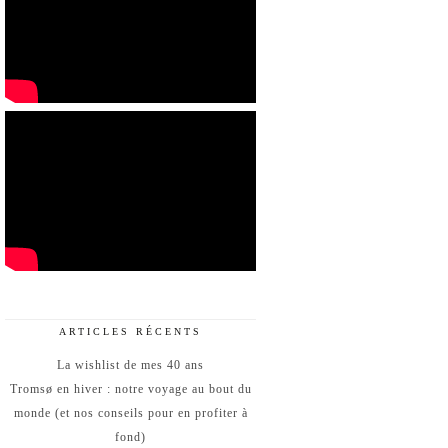
ARTICLES RÉCENTS
La wishlist de mes 40 ans
Tromsø en hiver : notre voyage au bout du
monde (et nos conseils pour en profiter à
fond)