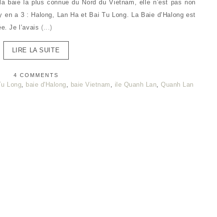
 la baie la plus connue du Nord du Vietnam, elle n’est pas non
il y en a 3 : Halong, Lan Ha et Bai Tu Long. La Baie d’Halong est
ée. Je l’avais
(...)
LIRE LA SUITE
4 COMMENTS
Tu Long
,
baie d'Halong
,
baie Vietnam
,
ile Quanh Lan
,
Quanh Lan