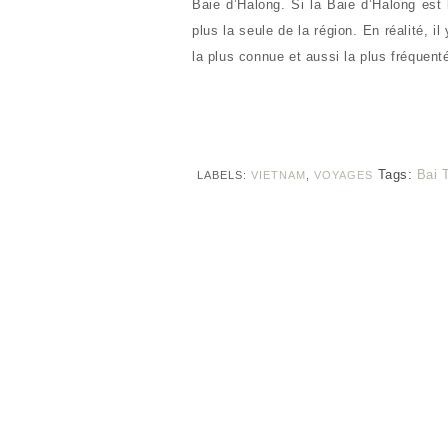
Baie d’Halong. Si la Baie d’Halong est
plus la seule de la région. En réalité, 
la plus connue et aussi la plus fréquent
Tags:
Bai 
LABELS:
VIETNAM
,
VOYAGES