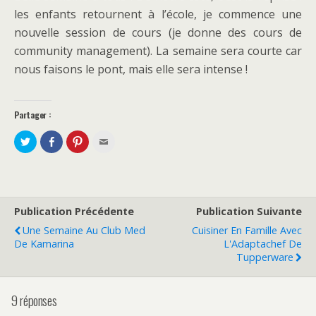
les enfants retournent à l’école, je commence une
nouvelle session de cours (je donne des cours de
community management). La semaine sera courte car
nous faisons le pont, mais elle sera intense !
Partager :
P
P
C
C
a
a
l
l
r
r
i
i
t
t
q
q
a
a
u
u
g
g
e
e
e
e
z
z
r
r
p
p
s
s
o
o
Publication Précédente
Publication Suivante
u
u
u
u
r
r
r
r
Une Semaine Au Club Med
Cuisiner En Famille Avec
T
F
p
e
w
a
a
n
De Kamarina
L'Adaptachef De
i
c
r
v
Tupperware
t
e
t
o
t
b
a
y
e
o
g
e
r
o
e
r
(
k
r
p
9 réponses
o
(
s
a
u
o
u
r