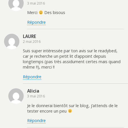
)
r
3 mai 2016
e
)
Merci
Des bisous
Répondre
LAURE
2 mai 2016
Suis super intéressée par ton avis sur le readybed,
car je recherche un petit lit d’appoint depuis
longtemps (pas très assidument certes mais quand
même !!), merci !!
Répondre
Alicia
3 mai 2016
Je le donnerai bientôt sur le blog, j’attends de le
tester encore un peu
Répondre