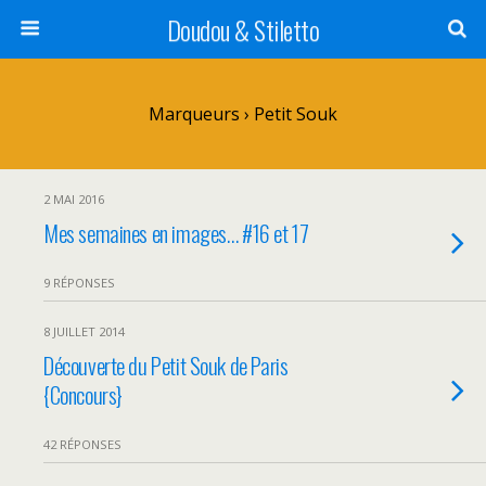
Doudou & Stiletto
Marqueurs › Petit Souk
2 MAI 2016
Mes semaines en images… #16 et 17
9 RÉPONSES
8 JUILLET 2014
Découverte du Petit Souk de Paris
{Concours}
42 RÉPONSES