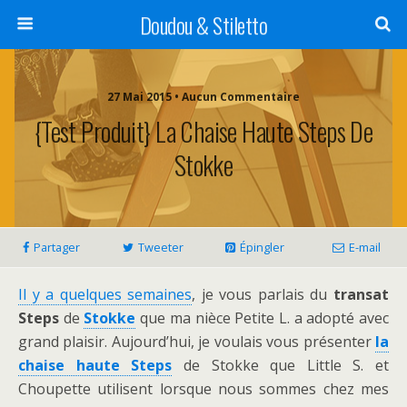
Doudou & Stiletto
27 Mai 2015 • Aucun Commentaire
{Test Produit} La Chaise Haute Steps De
Stokke
Partager
Tweeter
Épingler
E-mail
Il y a quelques semaines
, je vous parlais du
transat
Steps
de
Stokke
que ma nièce Petite L. a adopté avec
grand plaisir. Aujourd’hui, je voulais vous présenter
la
chaise haute Steps
de Stokke que Little S. et
Choupette utilisent lorsque nous sommes chez mes