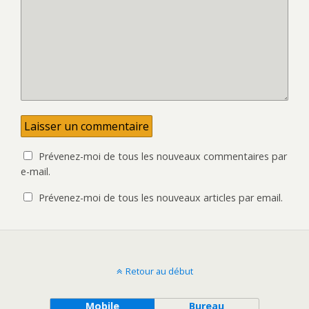
f
l
e
e
n
f
ê
e
t
n
r
ê
e
t
)
r
e
)
Prévenez-moi de tous les nouveaux commentaires par
e-mail.
Prévenez-moi de tous les nouveaux articles par email.
Retour au début
Mobile
Bureau