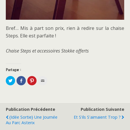
Bref… Mis à part son prix, rien à redire sur la chaise
Steps. Elle est parfaite !
Chaise Steps et accessoires Stokke offerts
Partager :
P
P
C
C
a
a
l
l
r
r
i
i
t
t
q
q
a
a
u
u
g
g
e
e
e
e
z
z
r
r
p
p
s
s
o
o
Publication Précédente
Publication Suivante
u
u
u
u
r
r
r
r
{Idée Sortie} Une Journée
Et S'ils S'aimaient Trop ?
T
F
p
e
w
a
a
n
Au Parc Asterix
i
c
r
v
t
e
t
o