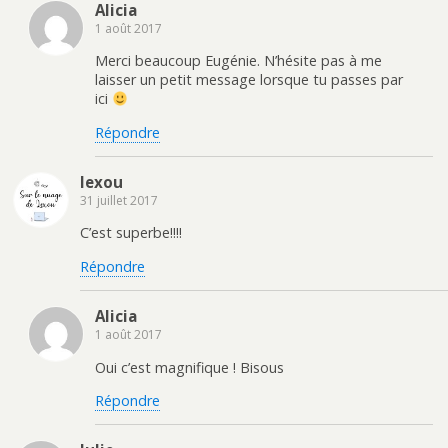
e
l
a
e
Alicia
f
e
n
d
1 août 2017
e
f
s
a
n
e
u
n
ê
n
n
s
Merci beaucoup Eugénie. N’hésite pas à me
t
ê
e
u
r
t
n
n
laisser un petit message lorsque tu passes par
e
r
o
e
ici
)
e
u
n
)
v
o
e
u
Répondre
l
v
l
e
e
l
f
l
lexou
e
e
n
f
31 juillet 2017
ê
e
t
n
C’est superbe!!!!
r
ê
e
t
)
r
Répondre
e
)
Alicia
1 août 2017
Oui c’est magnifique ! Bisous
Répondre