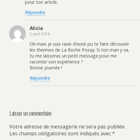
n
e
(
m
pour ton article.
o
n
o
i
u
o
u
(
v
u
v
o
Répondre
e
v
r
u
l
e
e
v
l
l
d
r
e
l
a
e
Alicia
f
e
n
d
5 avril 2016
e
f
s
a
n
e
u
n
ê
n
n
s
Oh mais je suis ravie d’avoir pu te faire découvrir
t
ê
e
u
r
t
n
n
les thermes de La Roche Posay. Si ton mari y va,
e
r
o
e
tu me laisseras un petit message pour me
)
e
u
n
)
v
o
raconter son expérience ?
e
u
Bonne journée !
l
v
l
e
e
l
Répondre
f
l
e
e
n
f
ê
e
t
n
r
ê
e
t
)
r
e
Laisser un commentaire
)
Votre adresse de messagerie ne sera pas publiée.
Les champs obligatoires sont indiqués avec
*