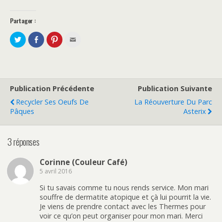
Partager :
P
P
C
C
a
a
l
l
r
r
i
i
t
t
q
q
a
a
u
u
g
g
e
e
e
e
z
z
r
r
p
p
s
s
o
o
Publication Précédente
Publication Suivante
u
u
u
u
r
r
r
r
Recycler Ses Oeufs De
La Réouverture Du Parc
T
F
p
e
w
a
a
n
Pâques
Asterix
i
c
r
v
t
e
t
o
t
b
a
y
e
o
g
e
3 réponses
r
o
e
r
(
k
r
p
o
(
s
a
u
o
u
r
Corinne (Couleur Café)
v
u
r
e
r
v
P
-
5 avril 2016
e
r
i
m
d
e
n
a
a
d
t
i
Si tu savais comme tu nous rends service. Mon mari
n
a
e
l
souffre de dermatite atopique et çà lui pourrit la vie.
s
n
r
à
u
s
e
u
Je viens de prendre contact avec les Thermes pour
n
u
s
n
voir ce qu’on peut organiser pour mon mari. Merci
e
n
t
a