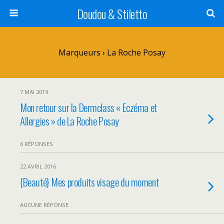
Doudou & Stiletto
Marqueurs › La Roche Posay
7 MAI 2019
Mon retour sur la Dermclass « Eczéma et
Allergies » de La Roche Posay
6 RÉPONSES
22 AVRIL 2016
{Beauté} Mes produits visage du moment
AUCUNE RÉPONSE