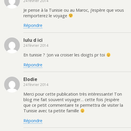
24 février 2014
d
e
n
a
a
d
t
i
n
a
e
l
Je pense à la Tunisie ou au Maroc, j’espère que vous
s
n
r
à
u
s
e
u
remporterez le voyage
n
u
s
n
e
n
t
a
Répondre
n
e
(
m
o
n
o
i
u
o
u
(
v
u
v
o
e
v
r
u
lulu d ici
l
e
e
v
24 février 2014
l
l
d
r
e
l
a
e
f
e
n
d
En tunisie ? :)on va croiser les doigts pr toi
e
f
s
a
n
e
u
n
ê
n
n
s
Répondre
t
ê
e
u
r
t
n
n
e
r
o
e
)
e
u
n
Elodie
)
v
o
24 février 2014
e
u
l
v
l
e
Merci pour cette publication très intéressante! Ton
e
l
f
l
blog me fait souvent voyager… cette fois j’espère
e
e
que ce petit commentaire te permettra de visiter la
n
f
ê
e
Tunisie avec ta petite famille
t
n
r
ê
e
t
Répondre
)
r
e
)