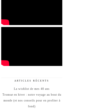
ARTICLES RÉCENTS
La wishlist de mes 40 ans
Tromsø en hiver : notre voyage au bout du
monde (et nos conseils pour en profiter à
fond)