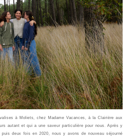
valises à Moliets, chez Madame Vacances, à la Clairière aux
urs autant et qui a une saveur particulière pour nous. Après y
, puis deux fois en 2020, nous y avons de nouveau séjourné