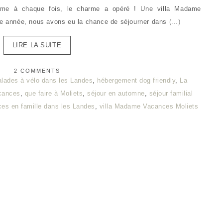
mme à chaque fois, le charme a opéré ! Une villa Madame
tte année, nous avons eu la chance de séjourner dans
(...)
LIRE LA SUITE
2 COMMENTS
alades à vélo dans les Landes
,
hébergement dog friendly
,
La
cances
,
que faire à Moliets
,
séjour en automne
,
séjour familial
es en famille dans les Landes
,
villa Madame Vacances Moliets