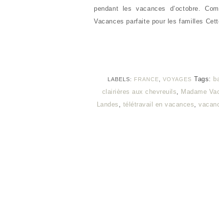
pendant les vacances d’octobre. Co
Vacances parfaite pour les familles Ce
Tags:
b
LABELS:
FRANCE
,
VOYAGES
clairières aux chevreuils
,
Madame Va
Landes
,
télétravail en vacances
,
vacanc