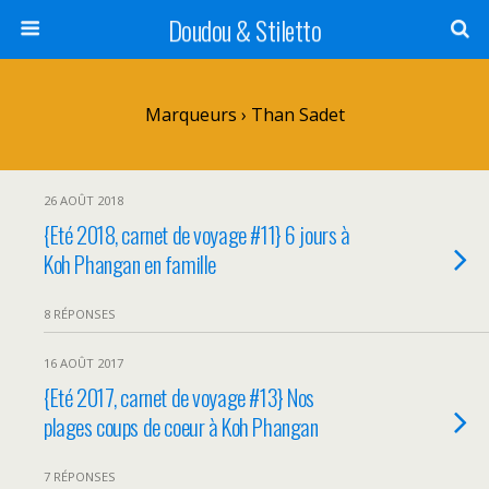
Doudou & Stiletto
Marqueurs › Than Sadet
26 AOÛT 2018
{Eté 2018, carnet de voyage #11} 6 jours à
Koh Phangan en famille
8 RÉPONSES
16 AOÛT 2017
{Eté 2017, carnet de voyage #13} Nos
plages coups de coeur à Koh Phangan
7 RÉPONSES