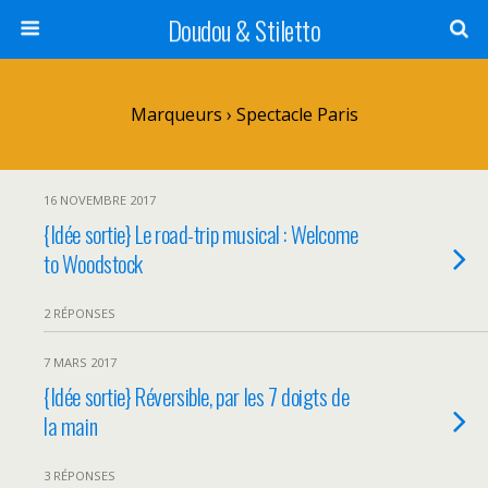
Doudou & Stiletto
Marqueurs › Spectacle Paris
16 NOVEMBRE 2017
{Idée sortie} Le road-trip musical : Welcome
to Woodstock
2 RÉPONSES
7 MARS 2017
{Idée sortie} Réversible, par les 7 doigts de
la main
3 RÉPONSES