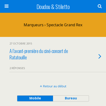
Doudou & Stiletto
Marqueurs › Spectacle Grand Rex
27 OCTOBRE 2015
A l’avant-première du ciné-concert de
Ratatouille
2 RÉPONSES
Retour au début
Mobile
Bureau