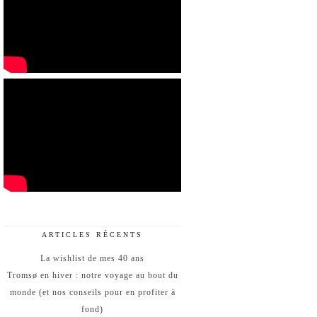
ARTICLES RÉCENTS
La wishlist de mes 40 ans
Tromsø en hiver : notre voyage au bout du
monde (et nos conseils pour en profiter à
fond)