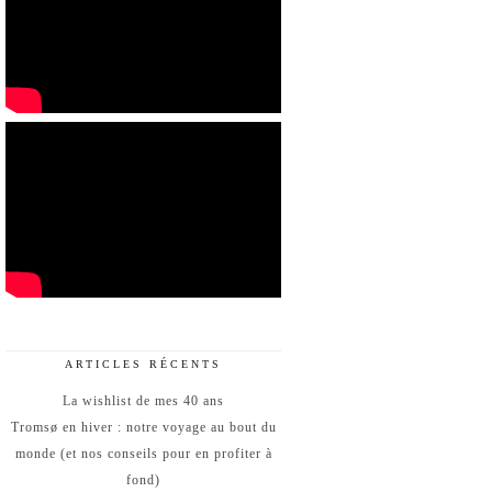
ARTICLES RÉCENTS
La wishlist de mes 40 ans
Tromsø en hiver : notre voyage au bout du
monde (et nos conseils pour en profiter à
fond)