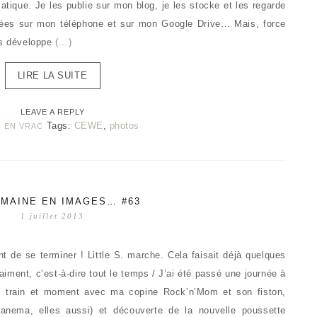
atique. Je les publie sur mon blog, je les stocke et les regarde
rées sur mon téléphone et sur mon Google Drive… Mais, force
es développe
(...)
LIRE LA SUITE
LEAVE A REPLY
Tags:
CEWE
,
photos
:
EN VRAC
MAINE EN IMAGES… #63
1 juillet 2013
t de se terminer ! Little S. marche. Cela faisait déjà quelques
iment, c’est-à-dire tout le temps / J’ai été passé une journée à
 train et moment avec ma copine Rock’n’Mom et son fiston,
panema, elles aussi) et découverte de la nouvelle poussette