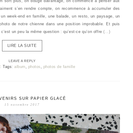
 On sort plus, on bouge davantage, on commence à penser aux
aiment s’en rendre compte, on recommence à accumuler des
: un week-end en famille, une balade, un resto, un paysage, un
hoto de notre chienne dans une position improbable. Et puis
 c’est un peu la même question : qu’est-ce qu’on offre
(...)
LIRE LA SUITE
LEAVE A REPLY
Tags:
album
,
photos
,
photos de famille
C
VENIRS SUR PAPIER GLACÉ
15 novembre 2017