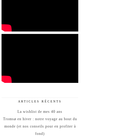
ARTICLES RÉCENTS
La wishlist de mes 40 ans
Tromsø en hiver : notre voyage au bout du
monde (et nos conseils pour en profiter à
fond)