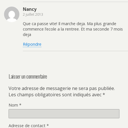
u
o
u
(
v
u
v
o
e
v
r
u
Nancy
l
e
e
v
2 juillet 2013
l
l
d
r
e
l
a
e
f
e
n
d
Que ca passe vite! Il marche deja. Ma plus grande
e
f
s
a
commence l’ecole a la rentree. Et ma seconde 7 mois
n
e
u
n
ê
n
n
s
deja
t
ê
e
u
r
t
n
n
e
r
o
e
Répondre
)
e
u
n
)
v
o
e
u
l
v
l
e
e
l
f
l
e
e
n
f
Laisser un commentaire
ê
e
t
n
r
ê
e
t
Votre adresse de messagerie ne sera pas publiée.
)
r
Les champs obligatoires sont indiqués avec
*
e
)
Nom
*
Adresse de contact
*