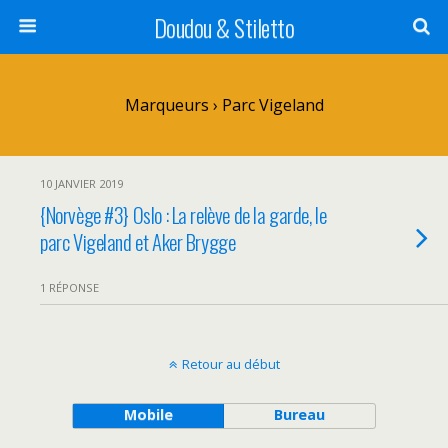
Doudou & Stiletto
Marqueurs › Parc Vigeland
10 JANVIER 2019
{Norvège #3} Oslo : La relève de la garde, le
parc Vigeland et Aker Brygge
1 RÉPONSE
Retour au début
Mobile
Bureau