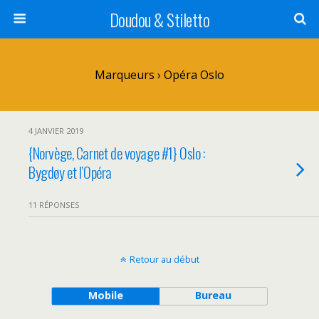
Doudou & Stiletto
Marqueurs › Opéra Oslo
4 JANVIER 2019
{Norvège, Carnet de voyage #1} Oslo :
Bygdøy et l’Opéra
11 RÉPONSES
Retour au début
Mobile
Bureau