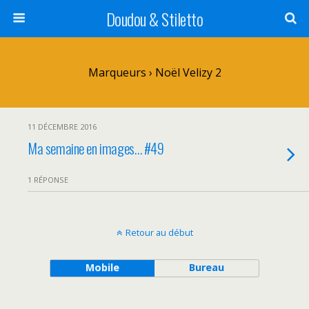
Doudou & Stiletto
Marqueurs › Noël Velizy 2
11 DÉCEMBRE 2016
Ma semaine en images… #49
1 RÉPONSE
Retour au début
Mobile
Bureau