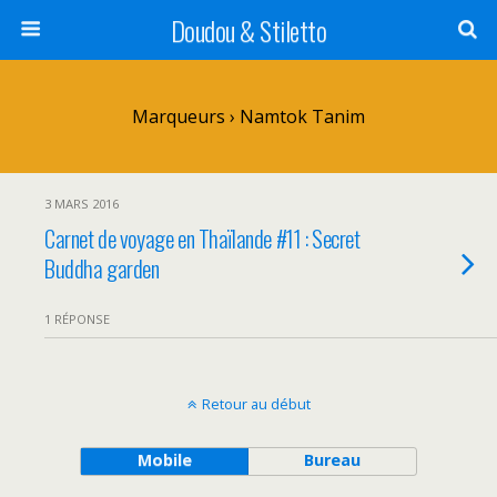
Doudou & Stiletto
Marqueurs › Namtok Tanim
3 MARS 2016
Carnet de voyage en Thaïlande #11 : Secret
Buddha garden
1 RÉPONSE
Retour au début
Mobile
Bureau