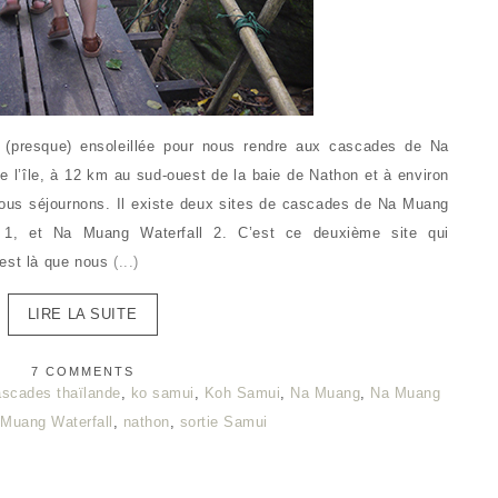
e (presque) ensoleillée pour nous rendre aux cascades de Na
de l’île, à 12 km au sud-ouest de la baie de Nathon et à environ
nous séjournons. Il existe deux sites de cascades de Na Muang
1, et Na Muang Waterfall 2. C’est ce deuxième site qui
’est là que nous
(...)
LIRE LA SUITE
7 COMMENTS
ascades thaïlande
,
ko samui
,
Koh Samui
,
Na Muang
,
Na Muang
Muang Waterfall
,
nathon
,
sortie Samui