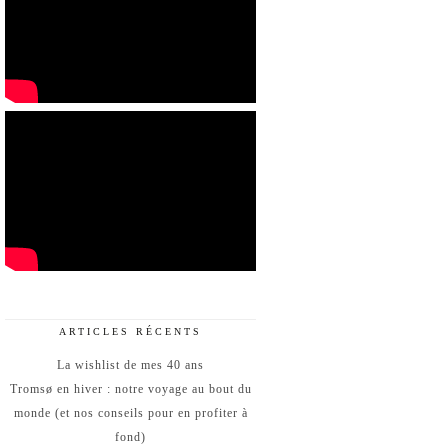
ARTICLES RÉCENTS
La wishlist de mes 40 ans
Tromsø en hiver : notre voyage au bout du
monde (et nos conseils pour en profiter à
fond)