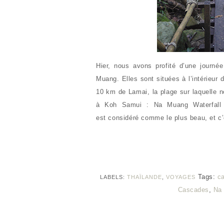
Hier, nous avons profité d’une journé
Muang. Elles sont situées à l’intérieur 
10 km de Lamai, la plage sur laquelle 
à Koh Samui : Na Muang Waterfall 
est considéré comme le plus beau, et c
Tags:
c
LABELS:
THAÏLANDE
,
VOYAGES
Cascades
,
Na 