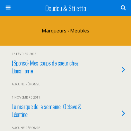
Doudou & Stiletto
Marqueurs › Meubles
13 FÉVRIER 2016
{Sponso} Mes coups de coeur chez
LionsHome
AUCUNE RÉPONSE
1 NOVEMBRE 2011
La marque de la semaine : Octave &
Léontine
AUCUNE RÉPONSE