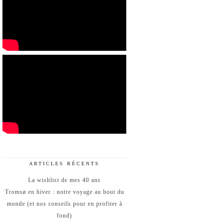
ARTICLES RÉCENTS
La wishlist de mes 40 ans
Tromsø en hiver : notre voyage au bout du
monde (et nos conseils pour en profiter à
fond)