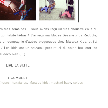
rnières semaines… Nous avons reçu un très chouette colis du
e qui habite là-bas / J’ai reçu ma blouse Sezane x La Redoute,
ldes en compagnie d’autres blogueuses chez Maralex Kids, et j’ai
 Les kids ont un nouveau petit rituel du soir : feuilleter les
nsi découvert
(...)
LIRE LA SUITE
1 COMMENT
Choses
,
havaianas
,
Marales kids
,
mastrad baby
,
soldes