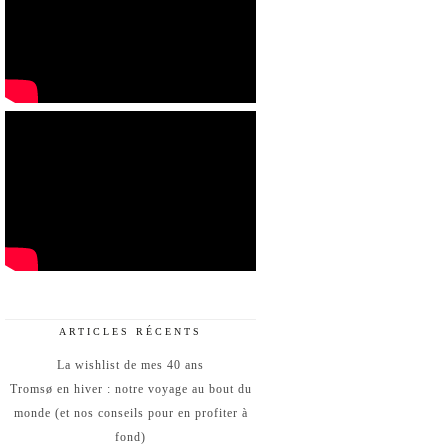
ARTICLES RÉCENTS
La wishlist de mes 40 ans
Tromsø en hiver : notre voyage au bout du
monde (et nos conseils pour en profiter à
fond)