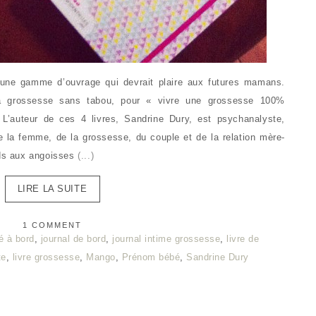
 une gamme d’ouvrage qui devrait plaire aux futures mamans.
 la grossesse sans tabou, pour « vivre une grossesse 100%
. L’auteur de ces 4 livres, Sandrine Dury, est psychanalyste,
e la femme, de la grossesse, du couple et de la relation mère-
ids aux angoisses
(...)
LIRE LA SUITE
1 COMMENT
é à bord
,
journal de bord
,
journal intime grossesse
,
livre de
te
,
livre grossesse
,
Mango
,
Prénom bébé
,
Sandrine Dury