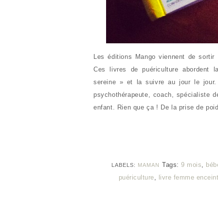
Les éditions Mango viennent de sortir
Ces livres de puériculture abordent
sereine » et la suivre au jour le jour
psychothérapeute, coach, spécialiste d
enfant. Rien que ça ! De la prise de po
Tags:
9 mois
,
béb
LABELS:
MAMAN
puériculture
,
livre femme encein