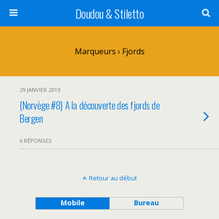
Doudou & Stiletto
Marqueurs › Fjords
29 JANVIER 2019
{Norvège #8} A la découverte des fjords de
Bergen
6 RÉPONSES
Retour au début
Mobile
Bureau