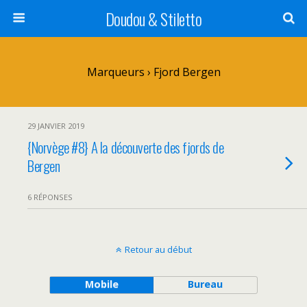
Doudou & Stiletto
Marqueurs › Fjord Bergen
29 JANVIER 2019
{Norvège #8} A la découverte des fjords de
Bergen
6 RÉPONSES
Retour au début
Mobile
Bureau