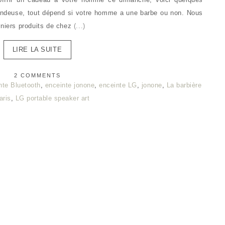
tondeuse, tout dépend si votre homme a une barbe ou non. Nous
rniers produits de chez
(...)
LIRE LA SUITE
2 COMMENTS
nte Bluetooth
,
enceinte jonone
,
enceinte LG
,
jonone
,
La barbière
aris
,
LG portable speaker art