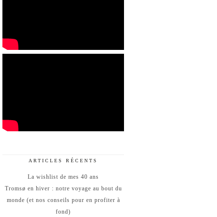
ARTICLES RÉCENTS
La wishlist de mes 40 ans
Tromsø en hiver : notre voyage au bout du
monde (et nos conseils pour en profiter à
fond)