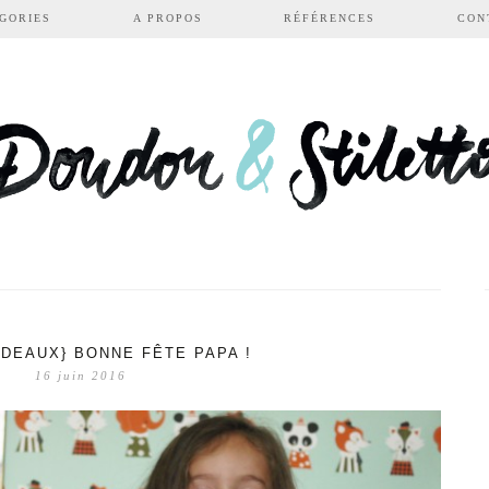
GORIES
A PROPOS
RÉFÉRENCES
CON
ADEAUX} BONNE FÊTE PAPA !
16 juin 2016