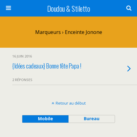
Doudou & Stiletto
Marqueurs › Enceinte Jonone
16 JUIN 2016
{Idées cadeaux} Bonne fête Papa !
2 RÉPONSES
Retour au début
Mobile
Bureau